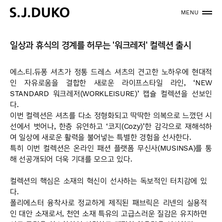
MENU
일상과 휴식의 경계를 허무는 '워크레저' 컬렉션 출시
에스
.
티
.
듀퐁 셔츠가 정통 드레스 셔츠의 견고한 노하우에 현대적
인 자유로움을 결합한 새로운 라이프스타일 라인
,
‘
NEW
STANDARD
워크레저
(WORKLEISURE)
’ 캡슐 컬렉션을 선보인
다
.
이번 컬렉션은 셔츠를 다소 정형화되고 딱딱한 의복으로 느꼈던 시
선에서 벗어나
,
한층 유연하고 ‘코지
(Cozy)
’한 감각으로 재해석하
여 일상에 새로운 활력을 불어넣는 특별한 경험을 선사한다
.
특히 이번 컬렉션은 온라인 패션 플랫폼 무신사
(MUSINSA)
를 통
해 선공개되어 더욱 기대를 모으고 있다
.
컬렉션의 핵심은 소재의 혁신이 선사하는 독보적인 터치감에 있
다
.
폴리에스터 융착사로 정교하게 제직된 패브릭은 리넨의 실용적
인 대안 소재로서
,
천연 소재 특유의 고급스러운 질감은 유지하면